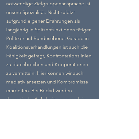
notwendige Zielgruppenansprache ist
unsere Spezialität. Nicht zuletzt
aufgrund eigener Erfahrungen als
langjährig in Spitzenfunktionen tätiger
Politiker auf Bundesebene. Gerade in
Koalitionsverhandlungen ist auch die
Fähigkeit gefragt, Konfrontationslinien
zu durchbrechen und Kooperationen
zu vermitteln. Hier können wir auch
mediativ ansetzen und Kompromisse
erarbeiten. Bei Bedarf werden
thematische Aufarbeitungen auch in
Form von Vorträgen angeboten.